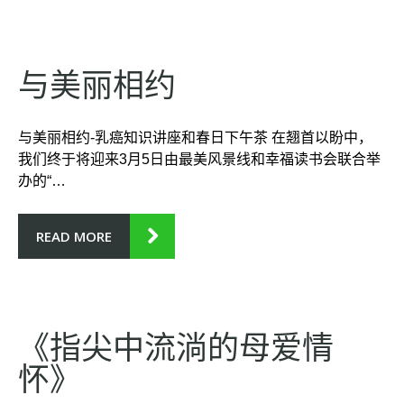
NT
HL
Y
与美丽相约
AR
CH
与美丽相约-乳癌知识讲座和春日下午茶 在翘首以盼中，
我们终于将迎来3月5日由最美风景线和幸福读书会联合举
办的“…
IVE
READ MORE
《指尖中流淌的母爱情
怀》