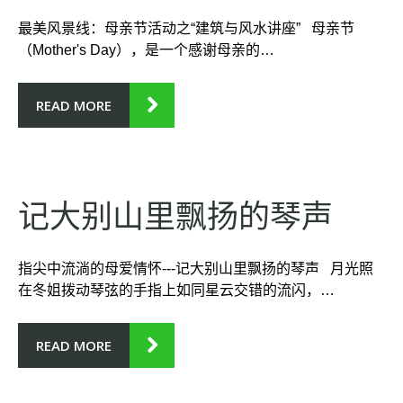
ARC
HIVE
S:
最美风景线：母亲节活动之“建筑与风水讲座” 母亲节
（Mother's Day），是一个感谢母亲的…
READ MORE
五月 2016
记大别山里飘扬的琴声
指尖中流淌的母爱情怀---记大别山里飘扬的琴声 月光照
在冬姐拨动琴弦的手指上如同星云交错的流闪，…
READ MORE