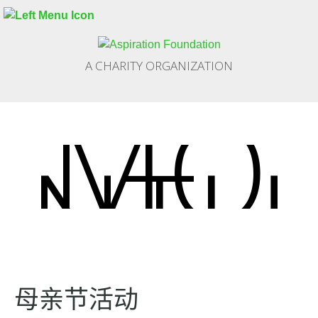
A CHARITY ORGANIZATION
MO
NTH
LY
母亲节活动